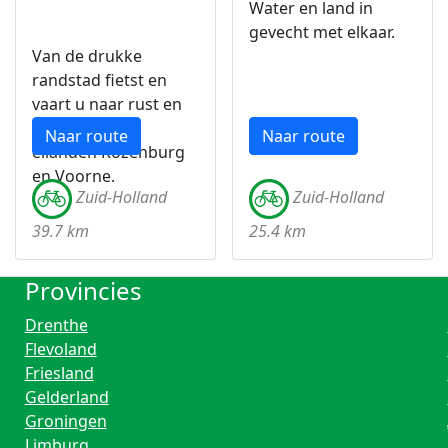
Water en land in
gevecht met elkaar.
Van de drukke
randstad fietst en
vaart u naar rust en
cultuur op de
Naar route
Naar route
eilanden Rozenburg
en Voorne.
Zuid-Holland
Zuid-Holland
39.7 km
25.4 km
Provincies
Drenthe
Flevoland
Friesland
Gelderland
Groningen
Limburg