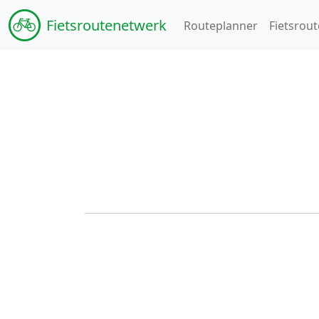
Fiets
routenetwerk
Routeplanner
Fietsrout