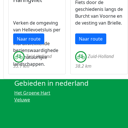
Fiets door de
geschiedenis langs de
Burcht van Voorne en
Verken de omgeving
de vesting van Brielle.
van Hellevoetsluis per
fiets, langs
Naar route
Naar route
indrukwekkende
bezienswaardighede
Zuid-Holland
Zuid-Holland
n en natuurlijke
landschappen.
33.1 km
38.2 km
Gebieden in nederland
Het Groene Hart
Veluwe