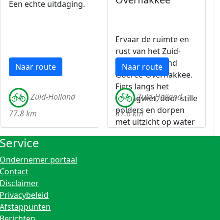
Een echte uitdaging.
Ervaar de ruimte en
rust van het Zuid-
Hollandse eiland
Naar route
Naar route
Goeree-Overflakkee.
Fiets langs het
Zuid-Holland
Zuid-Holland
Haringvliet, door stille
polders en dorpen
77.8 km
51.6 km
met uitzicht op water
en land.
Service
Ondernemer portaal
Contact
Disclaimer
Privacybeleid
Afstappunten
Berichten