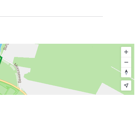
© route.network
|
© OpenMapTiles
© OpenStreetMap contributors