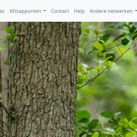
es
Afstappunten
Contact
Help
Andere netwerken