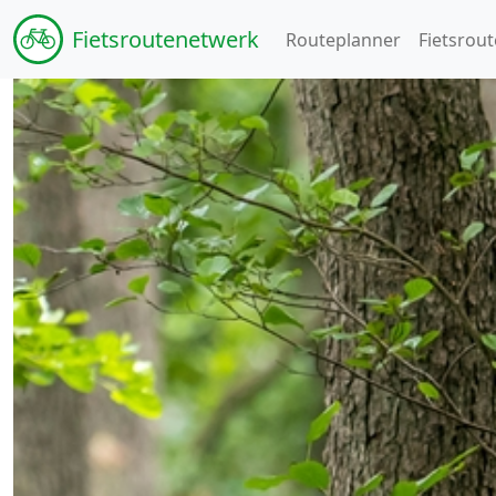
Fiets
routenetwerk
Routeplanner
Fietsrout