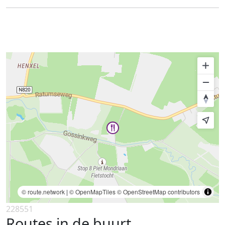
© route.network
|
© OpenMapTiles
© OpenStreetMap contributors
228551
Routes in de buurt