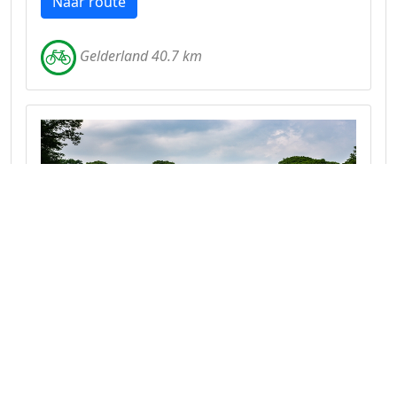
Naar route
Gelderland 40.7 km
Fietsroute door Winterswijk Kotten en
het Duitse grensgebied
Fiets door het afwisselende landschap van
Winterswijk en steek de grens over naar