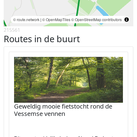
© route.network
|
© OpenMapTiles
© OpenStreetMap contributors
215561
Routes in de buurt
Geweldig mooie fietstocht rond de
Vessemse vennen