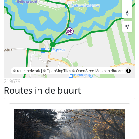
© route.network
|
© OpenMapTiles
© OpenStreetMap contributors
219679
Routes in de buurt