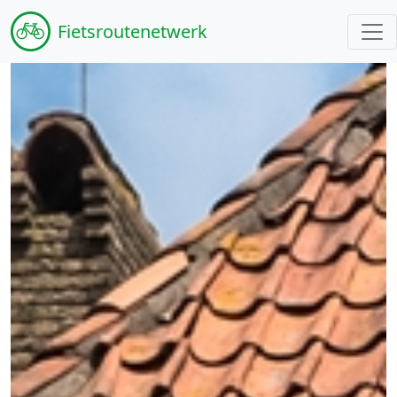
Fiets
routenetwerk