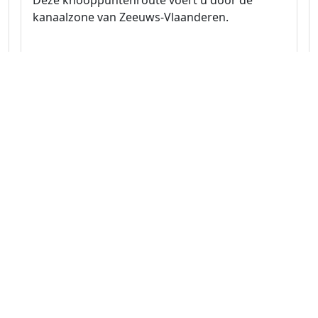
Deze knooppuntenroute voert u door de
kanaalzone van Zeeuws-Vlaanderen.
Naar route
Zeeland 40.4 km
Fietsroute door hart en historie van
Zeeland